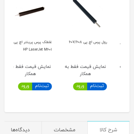
تر
رول پرس اچ پی 607/608
غلطک پرس پرینتر اچ پی
غلطک 
HP LaserJet M601
به
نمایش قیمت فقط به
نمایش قیمت فقط به
نما
همکار
همکار
ثبت‌نام
ورود
ثبت‌نام
ورود
ثب
شرح کالا
مشخصات
دیدگاه‌ها