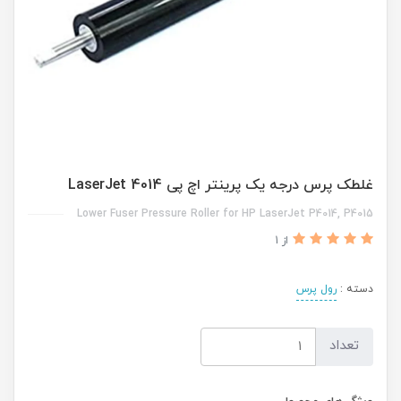
غلطک پرس درجه یک پرینتر اچ پی LaserJet 4014
Lower Fuser Pressure Roller for HP LaserJet P4014, P4015
از 1
دسته :
رول پرس
تعداد