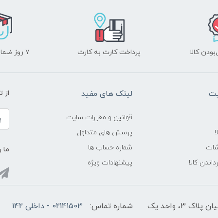
ودن کالا
پرداخت کارت به کارت
۷ روز ضمانت بازگشت
یت
لینک های مفید
از ت
قوانین و مقررات سایت
ا
پرسش های متداول
شات
شماره حساب ها
ما ر
داندن کالا
پیشنهادات ویژه
3، واحد یک
شماره تماس:
02141503 - داخلی 142