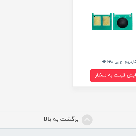
تریج اچ پی HP-64a
ایش قیمت به همکار
برگشت به بالا