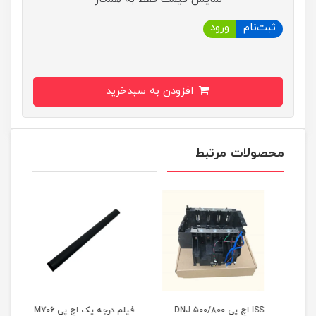
ثبت‌نام
ورود
افزودن به سبدخرید
محصولات مرتبط
ISS اچ پی DNJ 500/800
فیلم درجه یک اچ پی M706