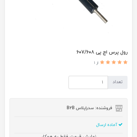
رول پرس اچ پی 607/608
از 1
تعداد
فروشنده: سدراپلاس B2B
آماده ارسال
نمایش قیمت فقط به همکار