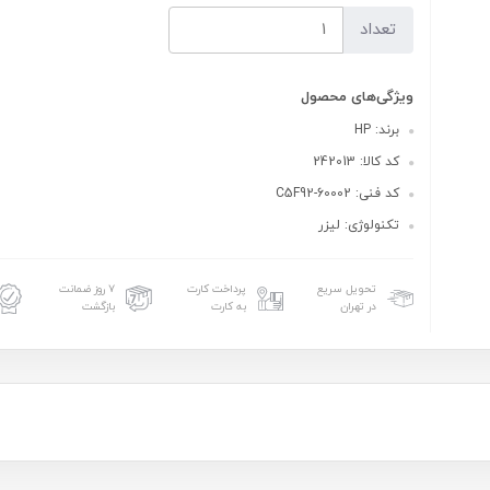
تعداد
ویژگی‌های محصول
برند: HP
کد کالا: 242013
کد فنی: C5F92-60002
تکنولوژی: لیزر
تحویل سریع
پرداخت کارت
۷ روز ضمانت
در تهران
به کارت
بازگشت