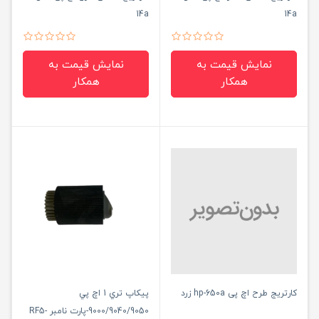
14a
14a
نمایش قیمت به
نمایش قیمت به
همکار
همکار
کارتریج طرح اچ پی hp-650a زرد
پيكاپ تري 1 اچ پي
9000/9040/9050-پارت نامبر RF5-