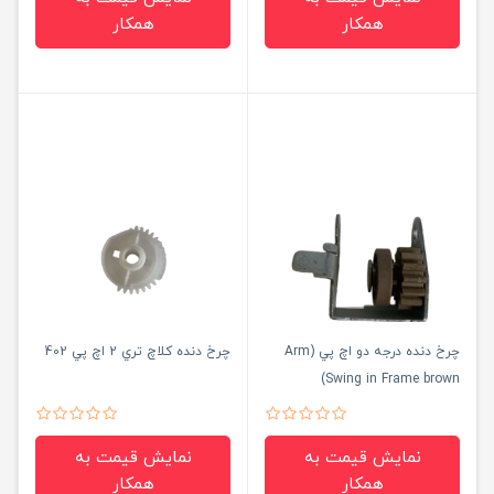
همکار
همکار
چرخ دنده درجه دو اچ پي (Arm
چرخ دنده كلاچ تري 2 اچ پي 402
Swing in Frame brown)
5100/5000
نمایش قیمت به
نمایش قیمت به
همکار
همکار