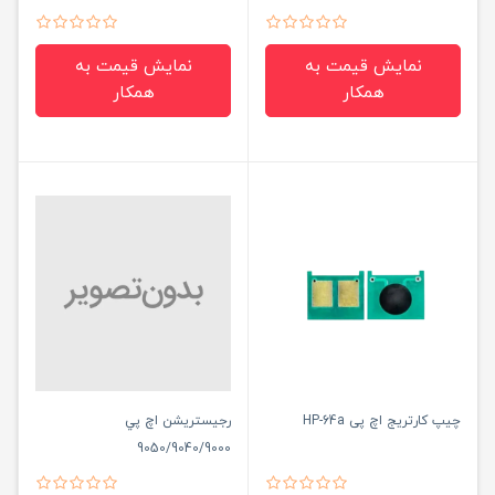
3403
نمایش قیمت به
نمایش قیمت به
همکار
همکار
چیپ کارتریج اچ پی HP-64a
رجيستريشن اچ پي
9050/9040/9000