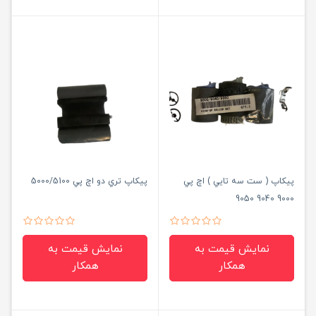
پيكاپ ( ست سه تايي ) اچ پي
پيكاپ تري دو اچ پي 5000/5100
9000 9040 9050
نمایش قیمت به
نمایش قیمت به
همکار
همکار