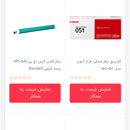
کارتریج درام مشکی طرح کنون
درام گلدن گرین اچ پی (05A)HP-
مدل 051/052
درجه کیفی Standard
نمایش قیمت به
نمایش قیمت به
همکار
همکار