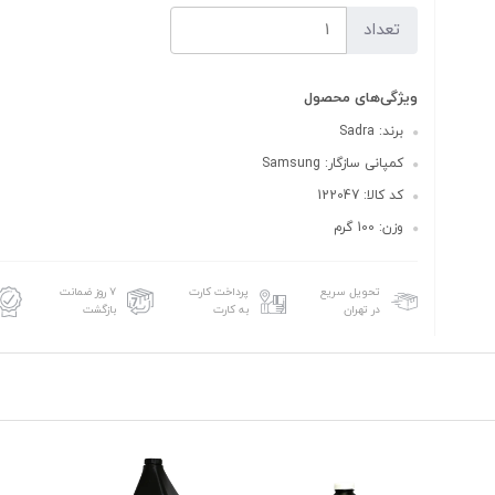
تعداد
ویژگی‌های محصول
برند: Sadra
کمپانی سازگار: Samsung
کد کالا: 122047
وزن: 100 گرم
تحویل سریع
پرداخت کارت
۷ روز ضمانت
در تهران
به کارت
بازگشت