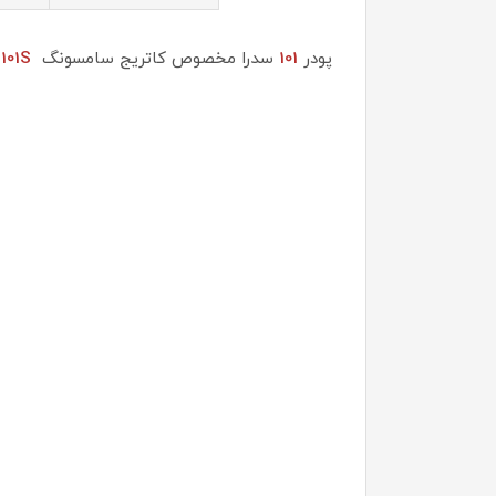
پودر
101
سدرا مخصوص کاتریج سامسونگ
101S