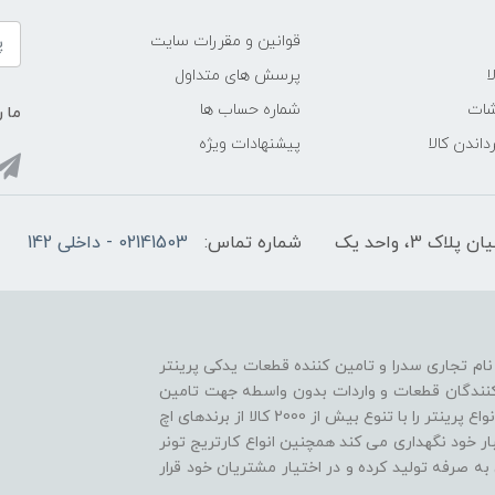
قوانین و مقررات سایت
ا
پرسش های متداول
شات
شماره حساب ها
ما ر
داندن کالا
پیشنهادات ویژه
3، واحد یک
شماره تماس:
02141503 - داخلی 142
ا نام تجاری سدرا و تامین کننده قطعات یدکی پرینتر
د کنندگان قطعات و واردات بدون واسطه جهت تامین
به موقع و خدمت رسانی سریع، قطعات مصرفی و یدکی انواع پرینتر را با تنوع بیش از 2000 کالا از برندهای اچ
ار خود نگهداری می کند همچنین انواع کارتریج تونر
به صرفه تولید کرده و در اختیار مشتریان خود قرار