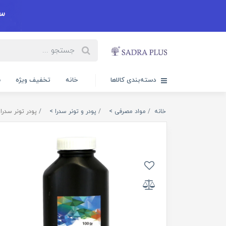
دسته‌بندی کالاها
خانه
تخفیف ویژه
س
خانه
مواد مصرفی >
پودر و تونر سدرا >
پودر تونر سدرا سام