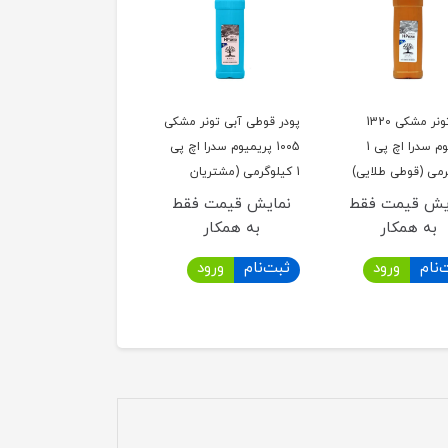
پودر تونر مشکی 1320
پودر قوطی آبی تونر مشکی
پریمیوم سدرا اچ پی 1
1005 پریمیوم سدرا اچ پی
رمی (قوطی طلایی)
1 کیلوگرمی (مشتریان
محترم تونر HP قوطی آبی
یش قیمت فقط
نمایش قیمت فقط
با بسته‌بندی جدید و در
به همکار
به همکار
قوطی سبز عرضه می‌شود.
‌نام
ورود
ثبت‌نام
ورود
این تغییر صرفاً در
بسته‌بندی بوده و کیفیت
و مشخصات محصول بدون
تغییر است.)