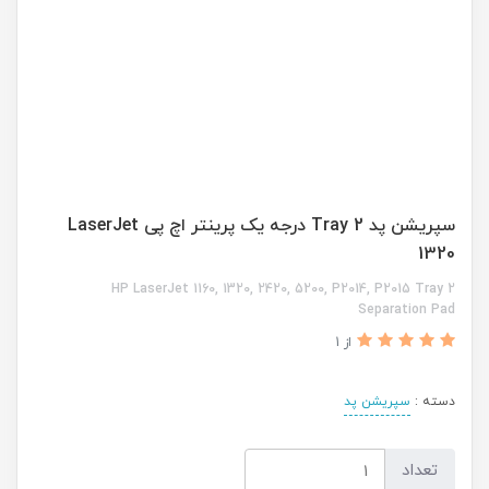
سپریشن پد Tray 2 درجه یک پرینتر اچ پی LaserJet
1320
HP LaserJet 1160, 1320, 2420, 5200, P2014, P2015 Tray 2
Separation Pad
از 1
دسته :
سپریشن پد
تعداد