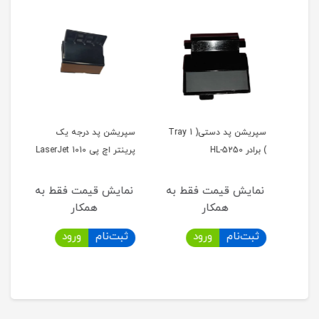
 پی
سپریشن پد دستی( Tray 1
سپریشن پد درجه یک
) برادر HL-5250
پرینتر اچ پی LaserJet 1010
اچ پی t 5000
به
نمایش قیمت فقط به
نمایش قیمت فقط به
نما
همکار
همکار
ثبت‌نام
ورود
ثبت‌نام
ورود
ثب