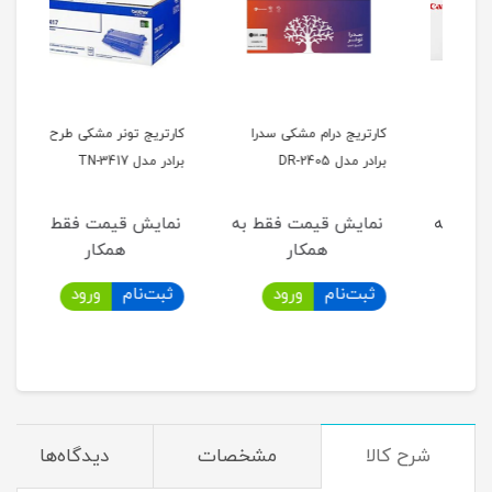
کارتریج درام مشکی سدرا
کارتریج تونر مشکی طرح
کارت
برادر مدل DR-2405
برادر مدل TN-3417
توجه
به
نمایش قیمت فقط به
نمایش قیمت فقط به
نما
موجو
همکار
همکار
تحوی
ثبت‌نام
ورود
ثبت‌نام
ورود
ثب
قصد 
مرکز
دارن
شرح کالا
مشخصات
دیدگاه‌ها