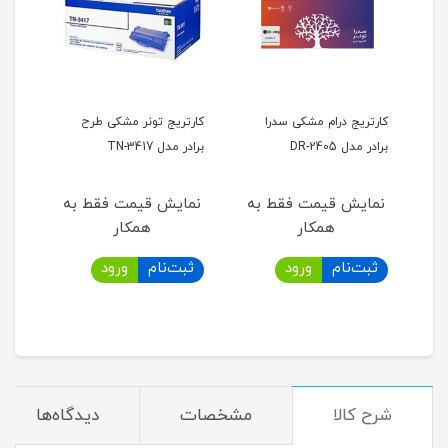
کارتریج درام مشکی سدرا
کارتریج تونر مشکی طرح
کارت
برادر مدل DR-2405
برادر مدل TN-3417
توجه
به
نمایش قیمت فقط به
نمایش قیمت فقط به
نما
موجو
همکار
همکار
تحوی
ثبت‌نام
ورود
ثبت‌نام
ورود
ثب
قصد 
مرکز
دارن
شرح کالا
مشخصات
دیدگاه‌ها