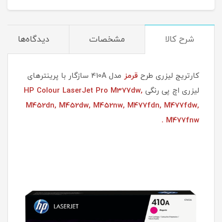
شرح کالا
مشخصات
دیدگاه‌ها
کارتریج لیزری طرح
قرمز
مدل 410A سازگار با پرینترهای
لیزری اچ پی رنگی
HP Colour LaserJet Pro M377dw,
M452dn, M452dw, M452nw, M477fdn, M477fdw,
M477fnw .