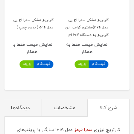
کارتریج مشکی سدرا اچ پی
کارتریج مشکی سدرا اچ پی
کارت
مدل 37a(مشتری گرامی این
مدل 59a ( بدون چیپ )
مدل 2a
کارتریج به دستگاه 607 اچ
پی سازگار نیست لطفا قبل از
به
نمایش قیمت فقط به
نمایش قیمت فقط به
نما
خرید این محصول از مدل
همکار
همکار
دستگاه خود مطمئن شوید
ثبت‌نام
ورود
ثبت‌نام
ورود
ثب
.)
شرح کالا
مشخصات
دیدگاه‌ها
کارتریج لیزری
سدرا قرمز
مدل 131A سازگار با پرینترهای