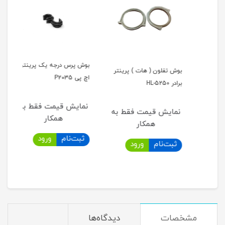
بوش پرس درجه یک پرینتر
بوش پرس پرینتر اچ پی HP
بوش تفلون ( هات ) پرینتر
بوش 
اچ پی P2035
برادر HL-5250
015N
نمایش قیمت فقط به
به
نمایش قیمت فقط به
نما
همکار
همکار
ثبت‌نام
ورود
ثبت‌نام
ورود
ثب
مشخصات
دیدگاه‌ها