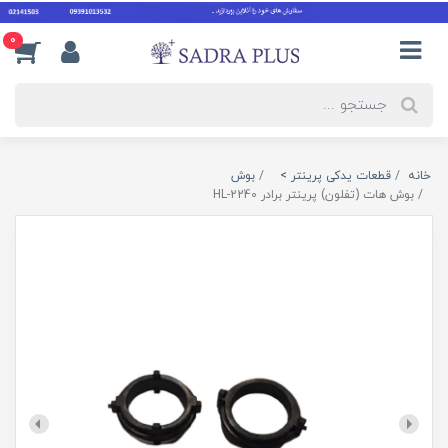
0
خانه
قطعات یدکی پرینتر >
بوش
بوش هات (تفلون) پرینتر برادر HL-2240