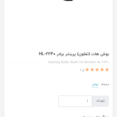
بوش هات (تفلون) پرینتر برادر HL-2240
Heating Roller Bush for Brother HL-2240
از 1
دسته :
بوش
تعداد