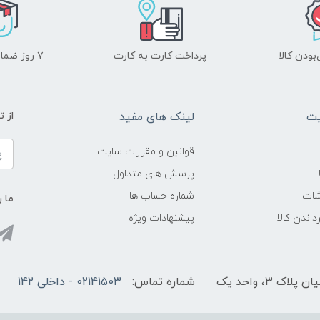
ودن کالا
پرداخت کارت به کارت
۷ روز ضمانت بازگشت
یت
لینک های مفید
از ت
قوانین و مقررات سایت
ا
پرسش های متداول
شات
شماره حساب ها
ما ر
داندن کالا
پیشنهادات ویژه
3، واحد یک
شماره تماس:
02141503 - داخلی 142