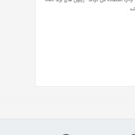
پرینتر ها کمتر از پرینتر های لیزری بوده و دلیل استفاده از ریبون ها نیز همین می باشد که بصورت نقطه به نقطه برای چاپ استفاده می گردند . ریبون های برند G&G