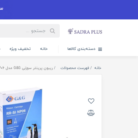
دسته‌بندی کالاها
خانه
تخفیف ویژه
س
خانه
فهرست محصولات
ریبون پرینتر سوزنی G&G مدل RR-SI NP06