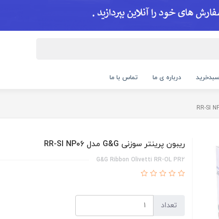
بدخرید
درباره ی ما
تماس با ما
ریبون پرینتر سوزنی G&G مدل RR-SI NP06
G&G Ribbon Olivetti RR-OL PR2
تعداد