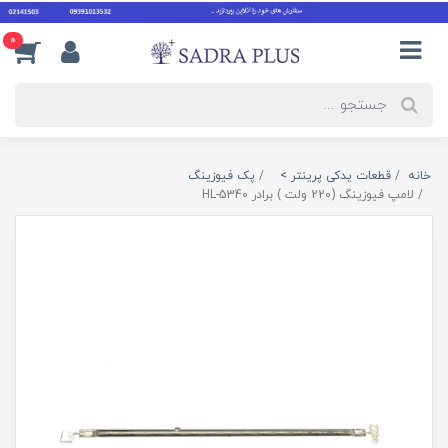
0
خانه
قطعات یدکی پرینتر >
پک فیوزینگ
لامپ فیوزینگ (220 ولت ) برادر HL-5340