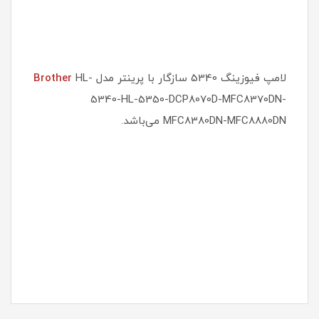
لامپ فیوزینگ 5340 سازگار با پرینتر مدل
HL-
Brother
5340-HL-5350-DCP8070D-MFC8370DN-
MFC8380DN-MFC8880DN می‌باشد.