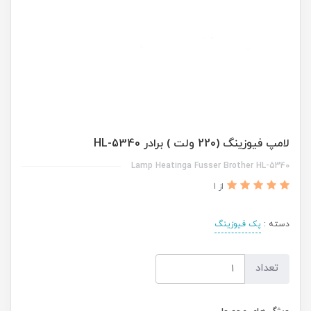
لامپ فیوزینگ (220 ولت ) برادر HL-5340
Lamp Heatinga Fusser Brother HL-5340
از 1
دسته :
پک فیوزینگ
تعداد