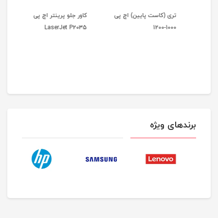
ینتر
تری (کاست پایین) اچ پی
کاور جلو پرینتر اچ پی
خار 
1320
LaserJet P2035
1000-1200
برندهای ویژه