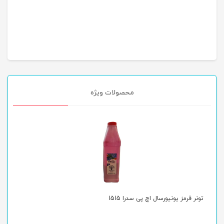
محصولات ویژه
تونر قرمز یونیورسال اچ پی سدرا 1515
تون